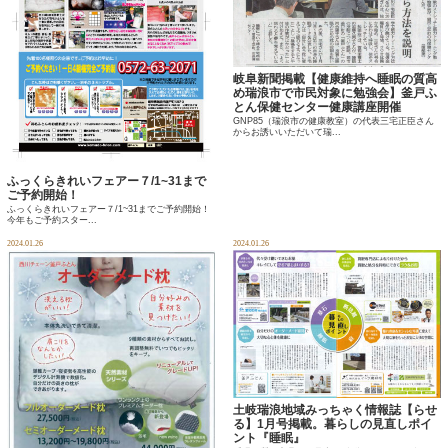
岐阜新聞掲載【健康維持へ睡眠の質高
め瑞浪市で市民対象に勉強会】釜戸ふ
とん保健センター健康講座開催
GNP85（瑞浪市の健康教室）の代表三宅正臣さん
からお誘いいただいて瑞...
ふっくらきれいフェアー７/1~31まで
ご予約開始！
ふっくらきれいフェアー７/1~31までご予約開始！
今年もご予約スター...
2024.01.26
2024.01.26
土岐瑞浪地域みっちゃく情報誌【らせ
る】1月号掲載。暮らしの見直しポイ
ント『睡眠』