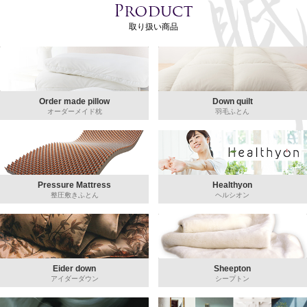
取り扱い商品
Order made pillow
Down quilt
オーダーメイド枕
羽毛ふとん
Pressure Mattress
Healthyon
整圧敷きふとん
ヘルシオン
Eider down
Sheepton
アイダーダウン
シープトン