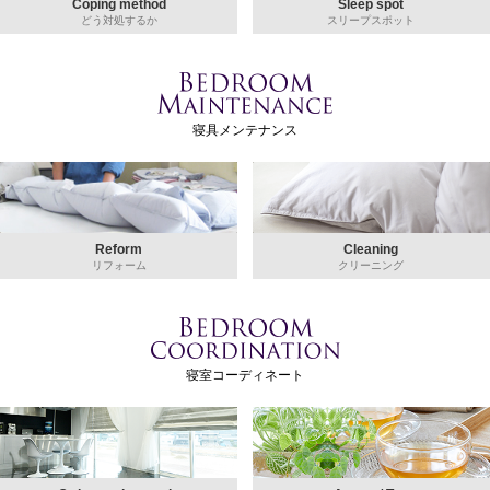
Coping method
Sleep spot
どう対処するか
スリープスポット
寝具メンテナンス
Reform
Cleaning
リフォーム
クリーニング
寝室コーディネート