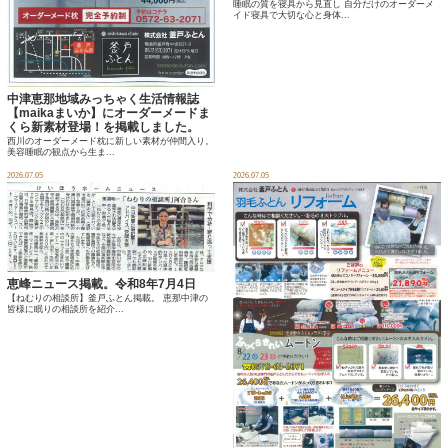
睡眠の質を寝具から見直し 自分だけのオーダーメ
イド寝具で大切な心と身体...
中津恵那地域みっちゃく生活情報誌
【maikaまいか】にオーダーメードま
くら新素材登場！を掲載しました。
西川のオーダーメード枕に新しい素材が仲間入り。
美容睡眠の観点から生ま...
2026.07.05
2026.07.05
恵峰ニュース掲載。令和8年7月4日
【ねむりの相談所】釜戸ふとん掲載。 恵那中津の
皆様に眠りの相談所を紹介...