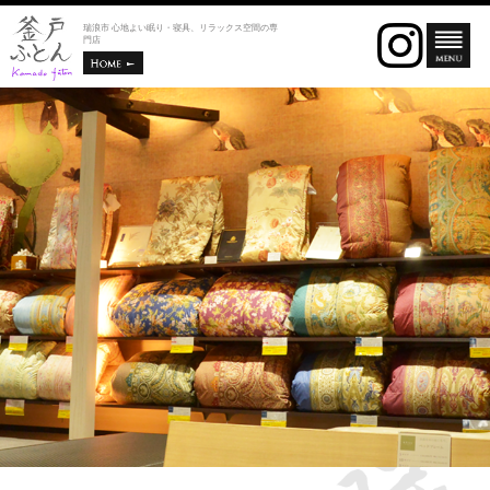
瑞浪市 心地よい眠り・寝具、リラックス空間の専
門店