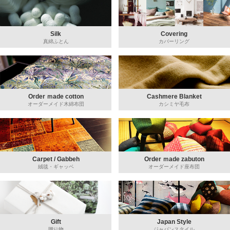
Silk
Covering
真綿ふとん
カバーリング
Order ｍade cotton
Cashmere Blanket
オーダーメイド木綿布団
カシミヤ毛布
Carpet / Gabbeh
Order ｍade zabuton
絨毯・ギャッベ
オーダーメイド座布団
Gift
Japan Style
贈り物
ジャパンスタイル