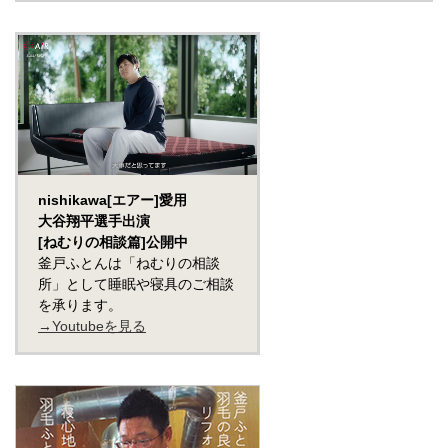
nishikawa[エアー]愛用
大谷翔平選手出演
[ねむりの相談篇]公開中
釜戸ふとんは「ねむりの相談
所」として睡眠や寝具のご相談
を承ります。
→Youtubeを見る