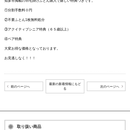
知多市掲載の羽毛掛けふとん購入で嬉しい特典つきです。
①分割手数料０円
②不要ふとん1枚無料処分
③アクイティブシニア特典（６５歳以上）
④ペア特典
大変お得な価格となっております。
お見逃しなく！！！
最新の新着情報にもど
前のページへ
次のページへ
る
取り扱い商品